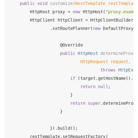
public
void
customize
(RestTemplate restTemplat
        HttpHost proxy = 
new
 HttpHost(
"proxy.examp
        HttpClient httpClient = HttpClientBuilder.c
                .setRoutePlanner(
new
 DefaultProxyRo
@Override
public
 HttpHost 
determineProxy
                            HttpRequest request, H
throws
 HttpExc
if
 (target.getHostName().e
return
null
;

                        }

return
super
.determineProxy
                    }

                }).build();

        restTemplate.setRequestFactory(
