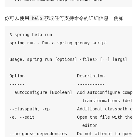
你可以使用
获取任何支持命令的详细信息，例如：
help
$ spring help run

spring run - Run a spring groovy script

usage: spring run [options] <files> [--] [args]

Option                     Description

------                     -----------

--autoconfigure [Boolean]  Add autoconfigure compil
                             transformations (defau
--classpath, -cp           Additional classpath ent
-e, --edit                 Open the file with the d
                             editor

--no-guess-dependencies    Do not attempt to guess 