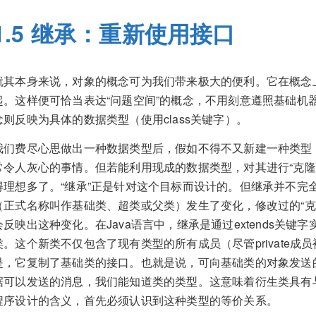
1.5 继承：重新使用接口
就其本身来说，对象的概念可为我们带来极大的便利。它在概念
起。这样便可恰当表达“问题空间”的概念，不用刻意遵照基础机
念则反映为具体的数据类型（使用class关键字）。
我们费尽心思做出一种数据类型后，假如不得不又新建一种类型
常令人灰心的事情。但若能利用现成的数据类型，对其进行“克隆
得理想多了。“继承”正是针对这个目标而设计的。但继承并不完
（正式名称叫作基础类、超类或父类）发生了变化，修改过的“克
会反映出这种变化。在Java语言中，继承是通过extends关键
类。这个新类不仅包含了现有类型的所有成员（尽管private
是，它复制了基础类的接口。也就是说，可向基础类的对象发送
据可以发送的消息，我们能知道类的类型。这意味着衍生类具有
程序设计的含义，首先必须认识到这种类型的等价关系。