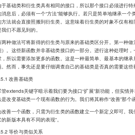
由于基础类和衍生类具有相同的接口，所以那个接口必须进行特
的消息后，必须有一个“方法”能够执行。若只是简单地继承一个
的方法就会直接照搬到衍生类。这意味着衍生类的对象不仅有相
是我们不愿见到的。
有两种做法可将新得的衍生类与原来的基础类区分开。第一种做
能）。这些新函数并非基础类接口的一部分。进行这种处理时，
求，所以需要添加更多的函数。这是一种最简单、最基本的继承
题。然而，事先还是要仔细调查自己的基础类是否真的需要这些
1.5.1 改善基础类
尽管extends关键字暗示着我们要为接口“扩展”新功能，但实
法是改变基础类一个现有函数的行为。我们将其称作“改善”那个
为改善一个函数，只需为衍生类的函数建立一个新定义即可。我
它的新版本具有不同的表现”。
1.5.2 等价与类似关系