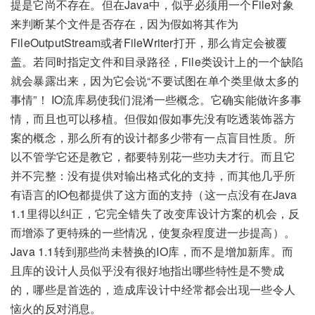
提是它尚不存在。但在Java中，似乎必须用一个File对象
来判断某个文件是否存在，因为假如将其作为
FileOutputStream或者FileWriter打开，那么肯定会被覆
盖。若同时指定文件和目录路径，File类设计上的一个缺陷
就会暴露出来，因为它会说“不要试图在单个类里做太多的
事情”！ IO流库易使我们混淆一些概念。它确实能做许多事
情，而且也可以移植。但假如假如事先没有吃透装饰器方
案的概念，那么所有的设计都多少带有一点盲目性质。所
以不管学它还是教它，都要特别花一些功夫才行。而且它
并不完整：没有提供对输出格式化的支持，而其他几乎所
有语言的IO包都提供了这方面的支持（这一点没有在Java
1.1里得以纠正，它完全错失了改变库设计方案的机会，反
而增添了更特殊的一些情况，使复杂程度进一步提高）。
Java 1.1转到那些尚未替换的IO库，而不是增加新库。而
且库的设计人员似乎没有很好地指出哪些特性是不赞成
的，哪些是首选的，造成库设计中经常都会出现一些令人
恼火的反对消息。