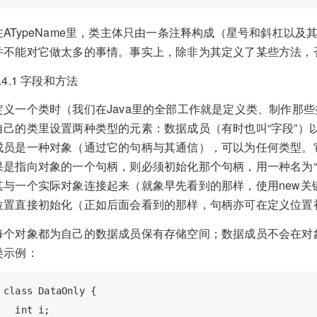
在ATypeName里，类主体只由一条注释构成（星号和斜杠以
并不能对它做太多的事情。事实上，除非为其定义了某些方法，
2.4.1 字段和方法
定义一个类时（我们在Java里的全部工作就是定义类、制作那
自己的类里设置两种类型的元素：数据成员（有时也叫“字段”）
成员是一种对象（通过它的句柄与其通信），可以为任何类型。
果是指向对象的一个句柄，则必须初始化那个句柄，用一种名为“
其与一个实际对象连接起来（就象早先看到的那样，使用new关
位置直接初始化（正如后面会看到的那样，句柄亦可在定义位置
每个对象都为自己的数据成员保有存储空间；数据成员不会在对
类示例：
class DataOnly {

  int i;
