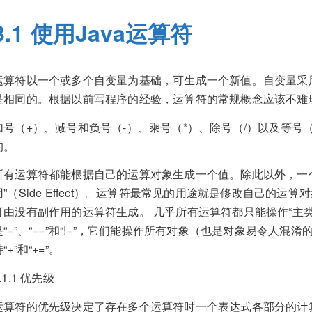
3.1 使用Java运算符
运算符以一个或多个自变量为基础，可生成一个新值。自变量采
是相同的。根据以前写程序的经验，运算符的常规概念应该不难
加号（+）、减号和负号（-）、乘号（*）、除号（/）以及等号
的。
所有运算符都能根据自己的运算对象生成一个值。除此以外，一
用”（Side Effect）。运算符最常见的用途就是修改自己的
可由没有副作用的运算符生成。 几乎所有运算符都只能操作“主类型”（
是“=”、“==”和“!=”，它们能操作所有对象（也是对象易令人混淆
“+”和“+=”。
.1.1 优先级
运算符的优先级决定了存在多个运算符时一个表达式各部分的计算