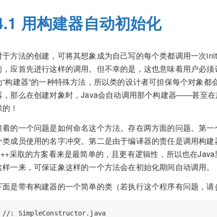
4.1 用构建器自动初始化
对于方法的创建，可将其想象成为自己写的每个类都调用一次initi
前，应首先进行这样的调用。但不幸的是，这也意味着用户必须记
为“构建器”的一种特殊方法，所以类的设计者可担保每个对象都
器，那么在创建对象时，Java会自动调用那个构建器——甚至
保的！
接着的一个问题是如何命名这个方法。存在两方面的问题。第一
个类成员使用的名字冲突。第二是由于编译器的责任是调用构建
C++采取的方案看来是最简单的，且更有逻辑性，所以也在Jav
这样一来，可保证象这样的一个方法会在初始化期间自动调用。
下面是带有构建器的一个简单的类（若执行这个程序有问题，请参
//: SimpleConstructor.java
