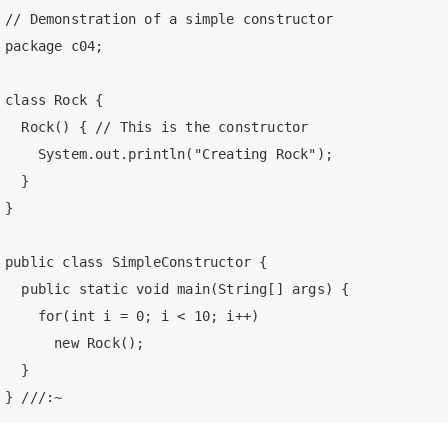
// Demonstration of a simple constructor

package c04;

class Rock {

  Rock() { // This is the constructor

    System.out.println("Creating Rock");

  }

}

public class SimpleConstructor {

  public static void main(String[] args) {

    for(int i = 0; i < 10; i++)

      new Rock();

  }
