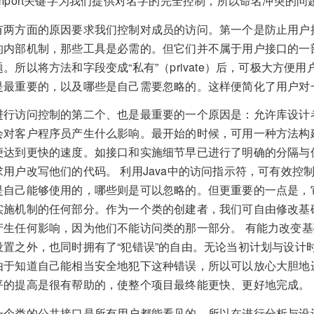
import关键字为我们提供对名字的完全控制，所以命名冲突的
有两方面的原因要求我们控制对成员的访问。第一个是防止用户
的内部机制，那些工具是必需的。但它们并不属于用户接口的一
题。所以将方法和字段变成“私有”（private）后，可极大方
是最重要的，以及哪些是自己需要忽略的。这样便简化了用户对
进行访问控制的第二个、也是最重要的一个原因是：允许库设计
会对客户程序员产生什么影响。最开始的时候，可用一种方法构
便达到更快的速度。如接口和实施细节早已进行了明确的分隔与
求用户改写他们的代码。 利用Java中的访问指示符，可有效
是自己能够使用的，哪些则是可以忽略的。但更重要的一点是，
实施机制的任何部分。作为一个类的创建者，我们可自由修改基
产生任何影响，因为他们不能访问类的那一部分。 有能力改变
设置之外，也同时拥有了“犯错误”的自由。无论当初计划与设计
由于知道自己能相当安全地犯下这种错误，所以可以放心大胆地
平的提高是很有帮助的，使整个项目最终能更快、更好地完成。
一个类的公共接口是所有用户都能看见的，所以在进行分析与设