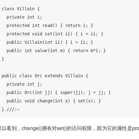
class Villain {

  private int i;

  protected int read() { return i; }

  protected void set(int ii) { i = ii; }

  public Villain(int ii) { i = ii; }

  public int value(int m) { return m*i; }

}

public class Orc extends Villain {

  private int j;

  public Orc(int jj) { super(jj); j = jj; }

  public void change(int x) { set(x); }

可以看到，change()拥有对set()的访问权限，因为它的属性是pr