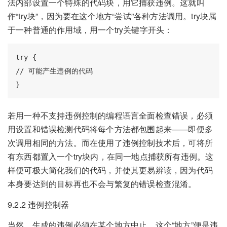
法内部设置一个特殊的代码块，用它捕获违例。这就叫
作“try块”，因为要在这个地方“尝试”各种方法调用。try块属
于一种普通的作用域，用一个try关键字开头：
try {

// 可能产生违例的代码

若用一种不支持违例控制的编程语言全面检查错误，必须
用设置和错误检测代码将每个方法都包围起来——即便多
次调用相同的方法。而在使用了违例控制技术后，可将所
有东西都置入一个try块内，在同一地点捕获所有违例。这
样便可极大简化我们的代码，并使其更易辨读，因为代码
本身要达到的目标再也不会与繁复的错误检查混淆。
9.2.2 违例控制器
当然，生成的违例必须在某个地方中止。这个“地方”便是违