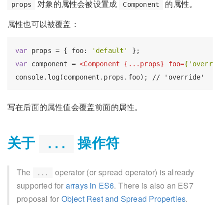
对象的属性会被设置成
的属性。
props
Component
属性也可以被覆盖：
var
 props = { foo: 
'default'
var
 component = 
<
Component
 {
...props
} 
foo
=
{'overri
写在后面的属性值会覆盖前面的属性。
关于
操作符
...
The
operator (or spread operator) is already
...
supported for
arrays in ES6
. There is also an ES7
proposal for
Object Rest and Spread Properties
.