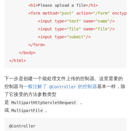
<
h1
>
Please upload a file
</
h1
>
<
form
method
=
"post"
action
=
"/form"
enctype
<
input
type
=
"text"
name
=
"name"
/>
<
input
type
=
"file"
name
=
"file"
/>
<
input
type
=
"submit"
/>
</
form
>
</
body
>
</
html
>
下一步是创建一个能处理文件上传的控制器。这里需要的
控制器与
一般注解了
的控制器
基本一样，除
@Controller
了它接受的方法参数类型
是
，
MultipartHttpServletRequest
或
。
MultipartFile
@Controller