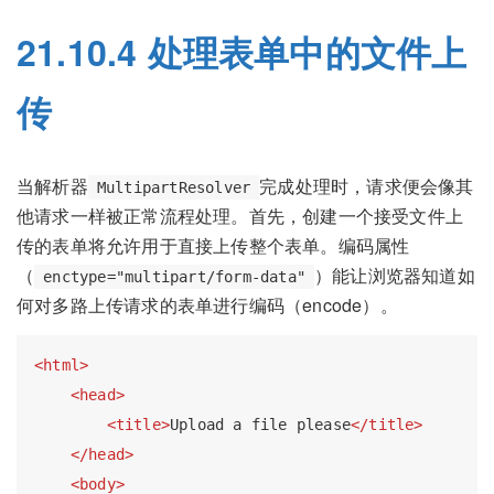
21.10.4 处理表单中的文件上
传
当解析器
完成处理时，请求便会像其
MultipartResolver
他请求一样被正常流程处理。首先，创建一个接受文件上
传的表单将允许用于直接上传整个表单。编码属性
（
）能让浏览器知道如
enctype="multipart/form-data"
何对多路上传请求的表单进行编码（encode）。
<
html
>
<
head
>
<
title
>
Upload a file please
</
title
>
</
head
>
<
body
>