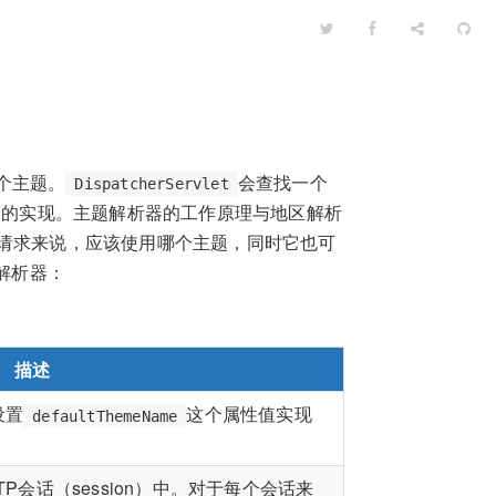
个主题。
会查找一个
DispatcherServlet
的实现。主题解析器的工作原理与地区解析
请求来说，应该使用哪个主题，同时它也可
解析器：
描述
设置
这个属性值实现
defaultThemeName
P会话（session）中。对于每个会话来