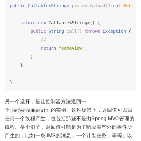
public
 Callable<String> 
processUpload
(
final
 Multip
return
new
 Callable<String>() {

public
 String 
call
()
throws
 Exception 
{

// ...
return
"someView"
;

        }

    };

另一个选择，是让控制器方法返回一
个
的实例。这种场景下，返回值可以由
DeferredResult
任何一个线程产生，也包括那些不是由Spring MVC管理的
线程。举个例子，返回值可能是为了响应某些外部事件所
产生的，比如一条JMS的消息，一个计划任务，等等。以