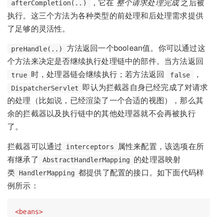
，它在
整个请求处理完成
之后被
afterCompletion(..)
执行。这三个方法为各种类型的前处理和后处理需求提供
了足够的灵活性。
方法返回一个boolean值。你可以通过这
preHandle(..)
个方法来决定是否继续执行处理链中的部件。当方法返回
时，处理器链会继续执行；若方法返回
，
true
false
即认为拦截器自身已经完成了对请求
DispatcherServlet
的处理（比如说，已经渲染了一个合适的视图），那么其
余的拦截器以及执行链中的其他处理器就不会再被执行
了。
拦截器可以通过
属性来配置，该选项在所
interceptors
有继承了
的处理器映射
AbstractHandlerMapping
类
都提供了配置的接口。如下面代码样
HandlerMapping
例所示：
<
beans
>