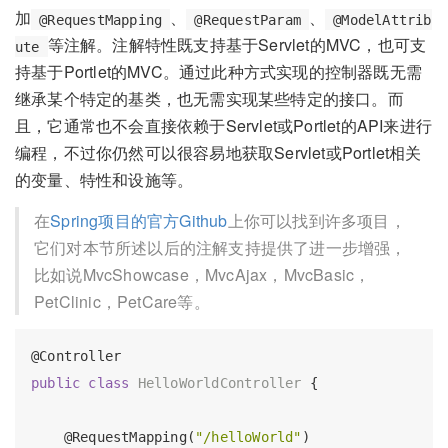
加
、
、
@RequestMapping
@RequestParam
@ModelAttrib
等注解。注解特性既支持基于Servlet的MVC，也可支
ute
持基于Portlet的MVC。通过此种方式实现的控制器既无需
继承某个特定的基类，也无需实现某些特定的接口。而
且，它通常也不会直接依赖于Servlet或Portlet的API来进行
编程，不过你仍然可以很容易地获取Servlet或Portlet相关
的变量、特性和设施等。
在
Spring项目的官方Github
上你可以找到许多项目，
它们对本节所述以后的注解支持提供了进一步增强，
比如说MvcShowcase，MvcAjax，MvcBasic，
PetClinic，PetCare等。
@Controller
public
class
HelloWorldController
{

@RequestMapping
(
"/helloWorld"
)
