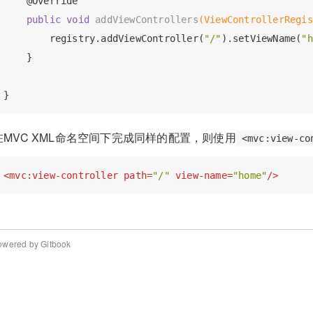
@Override
public
void
addViewControllers
(ViewControllerRegis
        registry.addViewController(
"/"
).setViewName(
"h
    }

在MVC XML命名空间下完成同样的配置，则使用
<mvc:view-co
<
mvc:view-controller
path
=
"/"
view-name
=
"home"
/>
owered by Gitbook